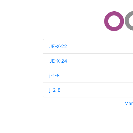
JE-X-22
JE-X-24
j-1-8
j_2_8
Man